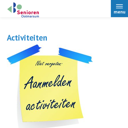
menu
Activiteiten
Home
Enquête
Nieuws
Activiteiten
Terugblikken