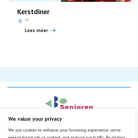
Kerstdiner
??
Lees meer
We value your privacy
© Copyright 2026
We use cookies to enhance your browsing experience, serve
Alle rechten voorbehouden
personalized ads or content, and analyze our traffic. By clicking